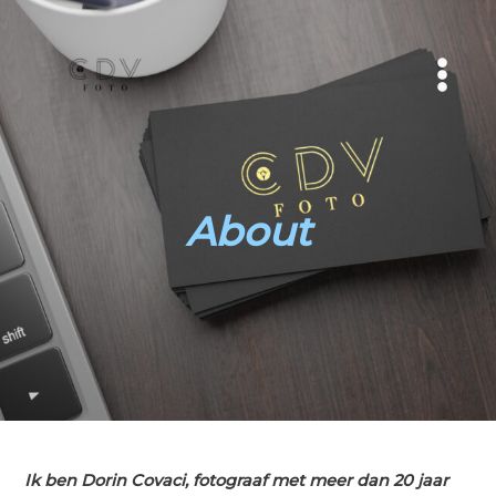
Skip
to
content
MAI
MEN
About
Ik ben
Dorin Covaci
, fotograaf met meer dan 20 jaar